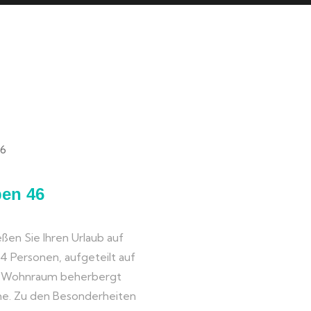
ben 46
ßen Sie Ihren Urlaub auf
u 4 Personen, aufgeteilt auf
e Wohnraum beherbergt
che. Zu den Besonderheiten