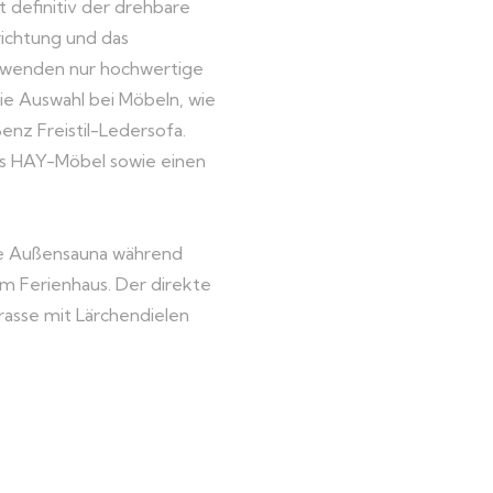
 definitiv der drehbare
richtung und das
erwenden nur hochwertige
die Auswahl bei Möbeln, wie
enz Freistil-Ledersofa.
ns HAY-Möbel sowie einen
te Außensauna während
em Ferienhaus. Der direkte
rrasse mit Lärchendielen