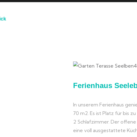
ick
N
Ferienhaus Seele
In unserem Ferienhaus genie
70 m2. Es ist Platz für bis z
2 Schlafzimmer. Der offen
eine voll ausgestattete Kü