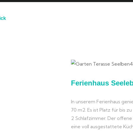
ick
N
Ferienhaus Seele
In unserem Ferienhaus genie
70 m2. Es ist Platz für bis z
2 Schlafzimmer. Der offen
eine voll ausgestattete Kü