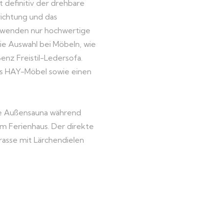
 definitiv der drehbare
richtung und das
erwenden nur hochwertige
die Auswahl bei Möbeln, wie
enz Freistil-Ledersofa.
ns HAY-Möbel sowie einen
te Außensauna während
em Ferienhaus. Der direkte
rrasse mit Lärchendielen