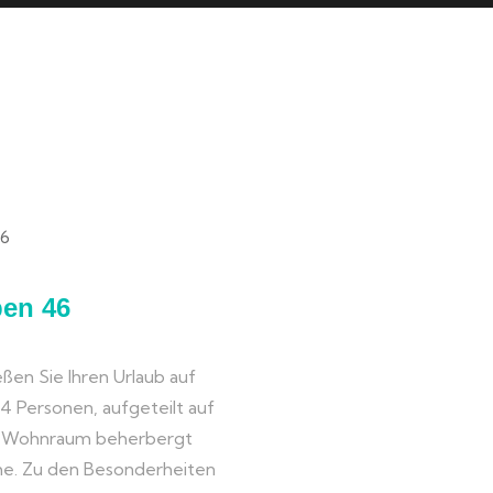
ben 46
ßen Sie Ihren Urlaub auf
u 4 Personen, aufgeteilt auf
e Wohnraum beherbergt
che. Zu den Besonderheiten