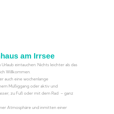
nhaus am Irrsee
n Urlaub eintauchen: Nichts leichter als das
zlich Willkommen.
der auch eine wochenlange
ichem Müßiggang oder aktiv und
asser, zu Fuß oder mit dem Rad – ganz
hmer Atmosphäre und inmitten einer