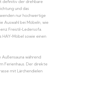
 definitiv der drehbare
richtung und das
erwenden nur hochwertige
die Auswahl bei Möbeln, wie
enz Freistil-Ledersofa.
ns HAY-Möbel sowie einen
te Außensauna während
em Ferienhaus. Der direkte
rrasse mit Lärchendielen