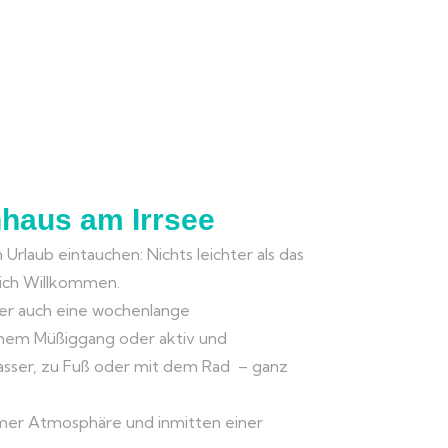
nhaus am Irrsee
n Urlaub eintauchen: Nichts leichter als das
zlich Willkommen.
der auch eine wochenlange
ichem Müßiggang oder aktiv und
asser, zu Fuß oder mit dem Rad – ganz
hmer Atmosphäre und inmitten einer