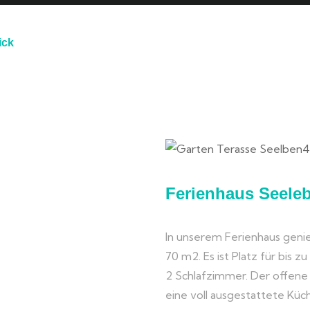
ick
N
Ferienhaus Seele
In unserem Ferienhaus genie
70 m2. Es ist Platz für bis z
2 Schlafzimmer. Der offen
eine voll ausgestattete Kü