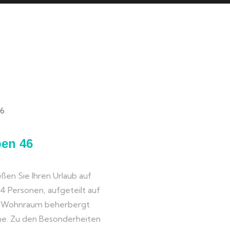
ben 46
ßen Sie Ihren Urlaub auf
u 4 Personen, aufgeteilt auf
e Wohnraum beherbergt
che. Zu den Besonderheiten