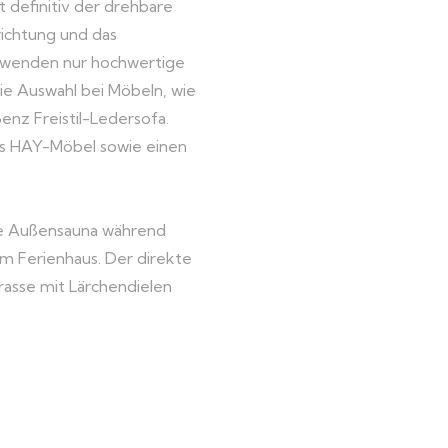
 definitiv der drehbare
richtung und das
erwenden nur hochwertige
die Auswahl bei Möbeln, wie
enz Freistil-Ledersofa.
ns HAY-Möbel sowie einen
te Außensauna während
em Ferienhaus. Der direkte
rrasse mit Lärchendielen