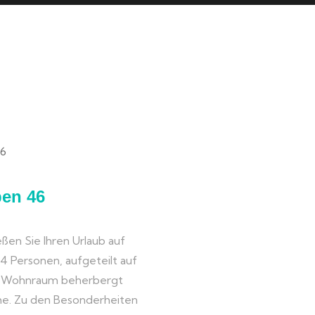
ben 46
ßen Sie Ihren Urlaub auf
u 4 Personen, aufgeteilt auf
e Wohnraum beherbergt
che. Zu den Besonderheiten