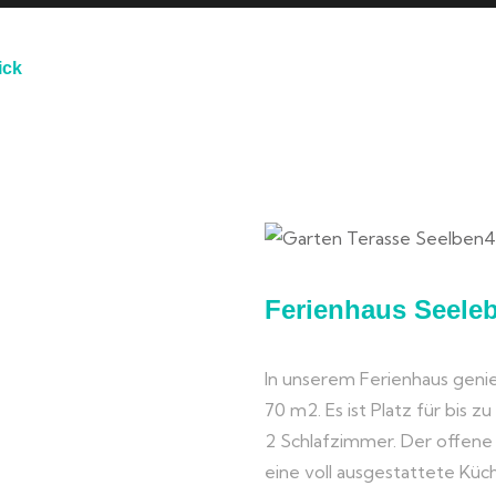
ick
N
Ferienhaus Seele
In unserem Ferienhaus genie
70 m2. Es ist Platz für bis z
2 Schlafzimmer. Der offen
eine voll ausgestattete Kü