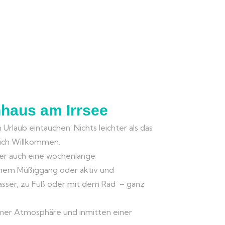
nhaus am Irrsee
n Urlaub eintauchen: Nichts leichter als das
zlich Willkommen.
der auch eine wochenlange
ichem Müßiggang oder aktiv und
asser, zu Fuß oder mit dem Rad – ganz
hmer Atmosphäre und inmitten einer