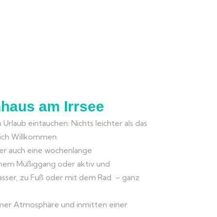
nhaus am Irrsee
n Urlaub eintauchen: Nichts leichter als das
zlich Willkommen.
der auch eine wochenlange
ichem Müßiggang oder aktiv und
asser, zu Fuß oder mit dem Rad – ganz
hmer Atmosphäre und inmitten einer