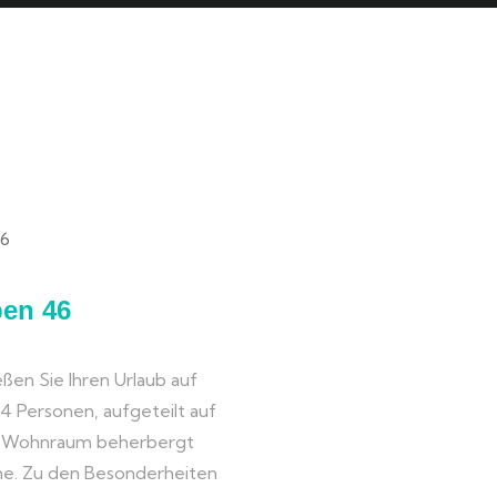
ben 46
ßen Sie Ihren Urlaub auf
u 4 Personen, aufgeteilt auf
e Wohnraum beherbergt
che. Zu den Besonderheiten