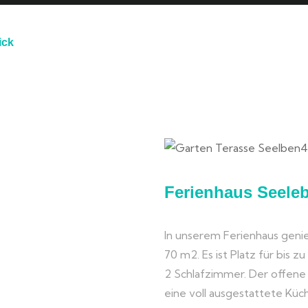
ick
N
Ferienhaus Seele
In unserem Ferienhaus genie
70 m2. Es ist Platz für bis z
2 Schlafzimmer. Der offen
eine voll ausgestattete Kü