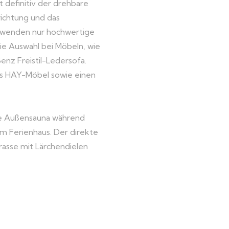
 definitiv der drehbare
richtung und das
erwenden nur hochwertige
die Auswahl bei Möbeln, wie
enz Freistil-Ledersofa.
ns HAY-Möbel sowie einen
te Außensauna während
em Ferienhaus. Der direkte
rrasse mit Lärchendielen