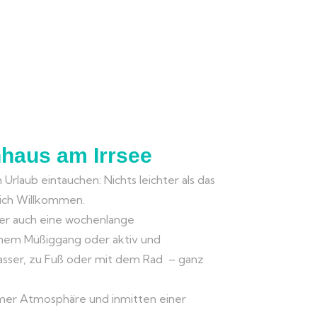
nhaus am Irrsee
n Urlaub eintauchen: Nichts leichter als das
zlich Willkommen.
der auch eine wochenlange
ichem Müßiggang oder aktiv und
asser, zu Fuß oder mit dem Rad – ganz
hmer Atmosphäre und inmitten einer