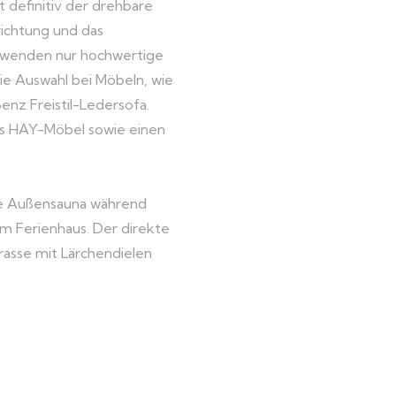
 definitiv der drehbare
richtung und das
erwenden nur hochwertige
die Auswahl bei Möbeln, wie
enz Freistil-Ledersofa.
ns HAY-Möbel sowie einen
te Außensauna während
em Ferienhaus. Der direkte
rrasse mit Lärchendielen