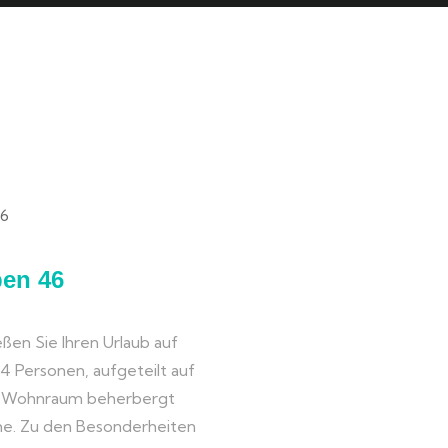
ben 46
ßen Sie Ihren Urlaub auf
u 4 Personen, aufgeteilt auf
e Wohnraum beherbergt
che. Zu den Besonderheiten