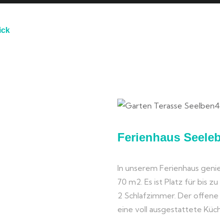
ick
N
Ferienhaus Seele
In unserem Ferienhaus genie
70 m2. Es ist Platz für bis z
2 Schlafzimmer. Der offen
eine voll ausgestattete Kü